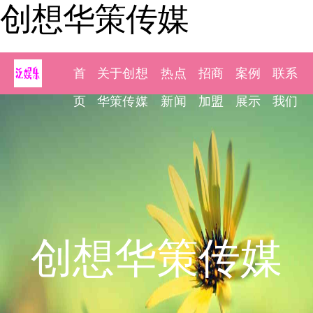
创想华策传媒
首
关于创想
热点
招商
案例
联系
页
华策传媒
新闻
加盟
展示
我们
创想华策传媒